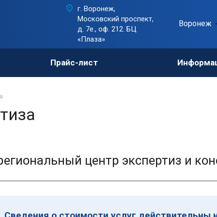
г. Воронеж,
Московский проспект,
Воронеж
д. 7е., оф. 212. БЦ
«Плаза»
Прайс-лист
Информа
а
тиза
егиональный центр экспертиз и кон
Сведения о стоимости услуг действительны н