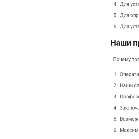
Для уст
Для опр
Для уст
Наши п
Почему тов
Операти
Наши сп
Професс
Заключа
Возможн
Максима