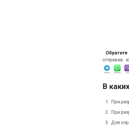
Обратите
отправив и
В каки
При раз
При раз
Для опр