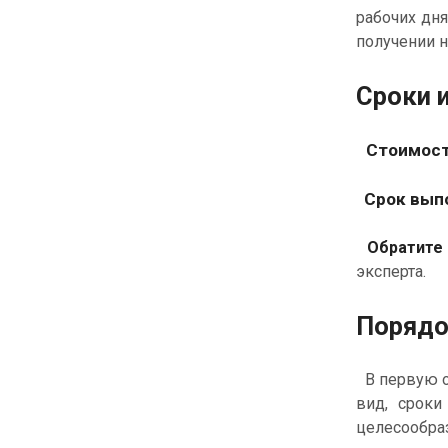
рабочих дн
получении 
Сроки 
Стоимост
Срок вып
Обратите
эксперта.
Пор
ядо
В первую о
вид, сроки
целесообра