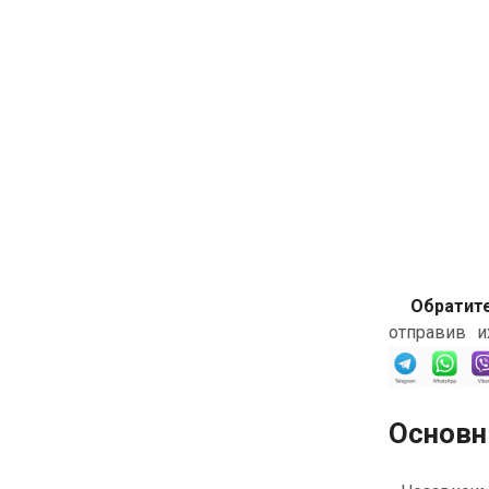
Обратит
отправив и
Основн