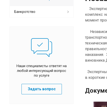
Экспертно
Банкротство
комплекс н
момент прои
Независима
транспортн
техническа
правильнос
наказания.
виновника 
Наши специалисты ответят на
любой интересующий вопрос
Экспертный
по услуге
в короткие 
Задать вопрос
Докуме