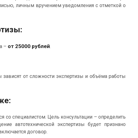
описью, личным вручением уведомления с отметкой о
ртизы:
от
25000 рублей
а –
.
ы зависят от сложности экспертизы и объёма работы
же:
я со специалистом. Цель консультации – определить
ение автотехнической экспертизы будет признано
аключается договор.