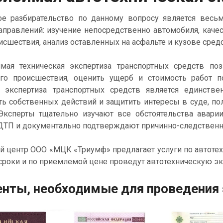
е разбирательство по данному вопросу является вес
аправлений: изучение непосредственно автомобиля, каче
сшествия, анализ оставленных на асфальте и кузове сред
я техническая экспертиза транспортных средств позв
ого происшествия, оценить ущерб и стоимость работ 
я экспертиза транспортных средств является единст
ть собственных действий и защитить интересы в суде, по
 Эксперты тщательно изучают все обстоятельства авари
ДТП и документально подтверждают причинно-следственн
 центр ООО «МЦК «Триумф» предлагает услуги по автотех
сроки и по приемлемой цене проведут автотехническую эк
нты, необходимые для проведения 