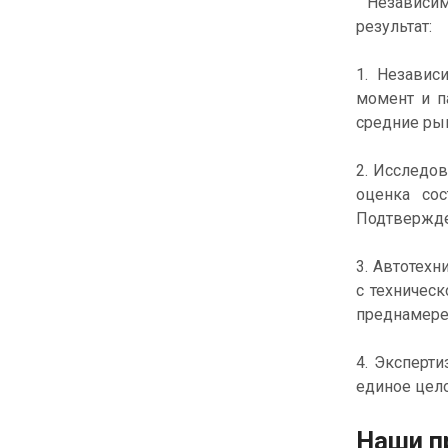
Независима
результат:
1. Независ
момент и п
средние рын
2. Исследо
оценка сос
Подтвержден
3. Автотехн
с техническ
преднамере
4. Эксперт
единое цел
Наши п