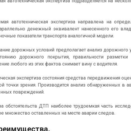
я автотехническая экспертиза подразделяется на нескол
имая автотехническая экспертиза направлена на опред
араллельно денежный эквивалент нанесенного его влад
очные показатели транспорта аналогичной модели.
вание дорожных условий предполагает анализ дорожного у
тоянию дорожного покрытия, правильности разметки 
ие любого из этих фактов снимает вину с водителя.
ическая экспертиза состояния средства передвижения оце
ой точки зрения. Производится анализ обнаруженных в а
нных повреждений.
иза обстоятельств ДТП наиболее трудоемкая часть исслед
ое множество оставленных на месте аварии следов.
реимущества.