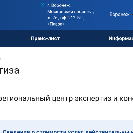
г. Воронеж,
Московский проспект,
Воронеж
д. 7е., оф. 212. БЦ
«Плаза»
Прайс-лист
Информа
а
тиза
егиональный центр экспертиз и кон
Сведения о стоимости услуг действительны н