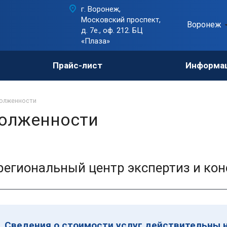
г. Воронеж,
Московский проспект,
Воронеж
д. 7е., оф. 212. БЦ
«Плаза»
Прайс-лист
Информа
долженности
долженности
егиональный центр экспертиз и кон
Сведения о стоимости услуг действительны н