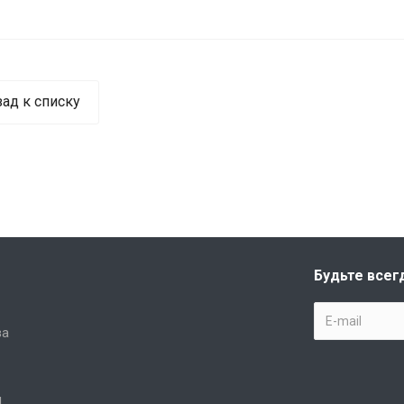
зад к списку
Будьте всег
ва
и