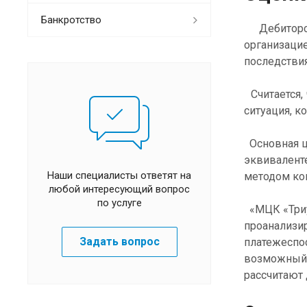
Банкротство
Д
ебитор
организаци
последстви
Считается,
ситуация, к
Основная ц
эквивалент
Наши специалисты ответят на
методом ком
любой интересующий вопрос
по услуге
«МЦК «Три
проанализи
Задать вопрос
платежеспо
возможный 
рассчитают