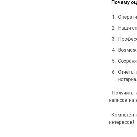
Почему оце
Операти
Наши сп
Професс
Возможн
Сохраня
Отчёты 
нотариа
Получить к
написав на 
Компетентн
интересов!