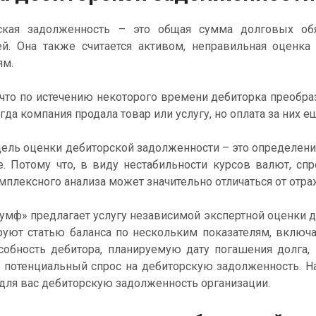
ская задолженность –
это общая сумма долговых обяз
ей. О
на также считается активом, неправильная оценк
ям.
 что по истечению некоторого времени дебиторка преобра
огда компания продала товар или услугу, но оплата за них 
ель оценки дебиторской задолженности – это определени
е. Потому что, в виду нестабильности курсов валют, сп
плексного анализа может значительно отличаться от отра
умф» предлагает услугу независимой экспертной оценки 
руют статью баланса по нескольким показателям, включа
собность дебитора, планируемую дату погашения долга,
потенциальный спрос на дебиторскую задолженность. Н
 для вас дебиторскую задолженность организации.