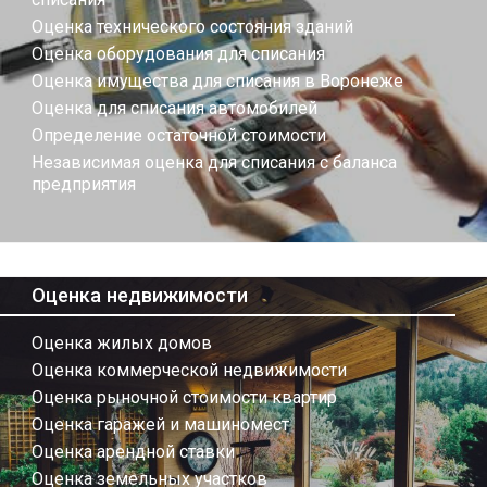
Оценка технического состояния зданий
Оценка оборудования для списания
Оценка имущества для списания в Воронеже
Оценка для списания автомобилей
Определение остаточной стоимости
Независимая оценка для списания с баланса
предприятия
Оценка недвижимости
Оценка жилых домов
Оценка коммерческой недвижимости
Оценка рыночной стоимости квартир
Оценка гаражей и машиномест
Оценка арендной ставки
Оценка земельных участков