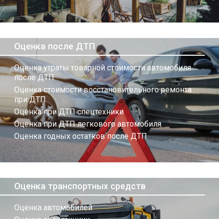
Оценка после ДТП
Оценка утраты товарной стоимости автомобиля
после ДТП
Оценка стоимости восстановительного ремонта
при ДТП
Оценка при ДТП спецтехники
Оценка при ДТП легкового автомобиля
Оценка годных остатков после ДТП
Оценка транспортных средств
Оценка автомобилей