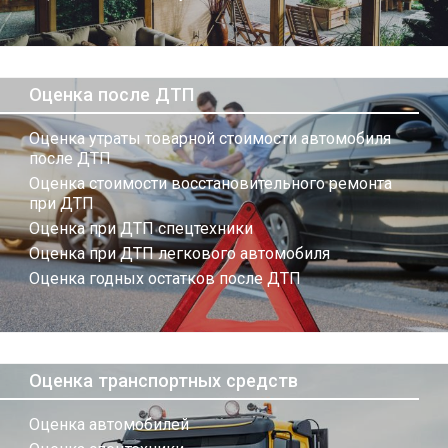
Оценка после ДТП
Оценка утраты товарной стоимости автомобиля
после ДТП
Оценка стоимости восстановительного ремонта
при ДТП
Оценка при ДТП спецтехники
Оценка при ДТП легкового автомобиля
Оценка годных остатков после ДТП
Оценка транспортных средств
Оценка автомобилей