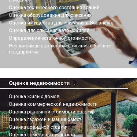
Оценка технического состояния зданий
Оценка оборудования для списания
Оценка имущества для списания в Воронеже
Оценка для списания автомобилей
Определение остаточной стоимости
Независимая оценка для списания с баланса
предприятия
Оценка недвижимости
Оценка жилых домов
Оценка коммерческой недвижимости
Оценка рыночной стоимости квартир
Оценка гаражей и машиномест
Оценка арендной ставки
Оценка земельных участков