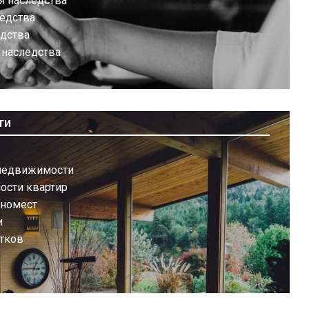
я наследства
ледства
едства
 наследства
ти
недвижимости
ости квартир
иномест
и
тков