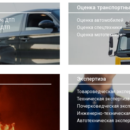
Оценка транспортны
сле ДТП
Оценка автомобилей
и ДТП
Оценка спецтехники
Оценка мототехники
Экспертиза
Товароведческая экспе
Техническая экспертиз
Почерковедческая эксп
Инженерно-техническая 
Автотехническая экспер