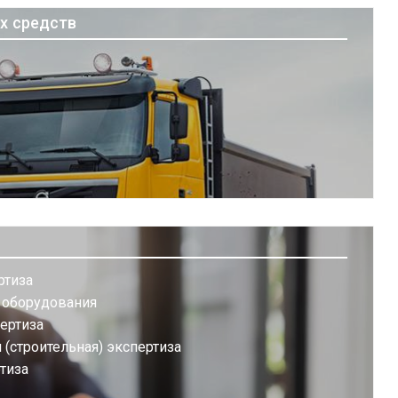
х средств
ртиза
а оборудования
ертиза
(строительная) экспертиза
тиза