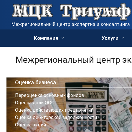
Компания
Услуги
Межрегиональный центр экс
Оценка бизнеса
Переоценка основных фондов
Оценка доли ООО
Оценка действующих предприятий
Оценка дебиторской задолженности
Оценка акций