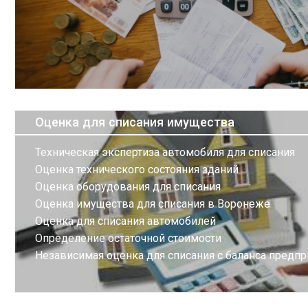
Оценка для списания имущества
Техническая экспертиза автомобиля для списания
Оценка технического состояния зданий
Оценка оборудования для списания
Оценка имущества для списания в Воронеже
Оценка для списания автомобилей
Определение остаточной стоимости
Независимая оценка для списания с баланса предпр