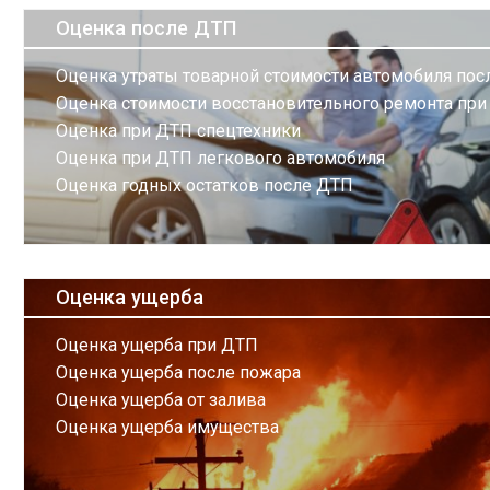
Оценка после ДТП
Оценка утраты товарной стоимости автомобиля по
Оценка стоимости восстановительного ремонта пр
Оценка при ДТП спецтехники
Оценка при ДТП легкового автомобиля
Оценка годных остатков после ДТП
Оценка ущерба
Оценка ущерба при ДТП
Оценка ущерба после пожара
Оценка ущерба от залива
Оценка ущерба имущества