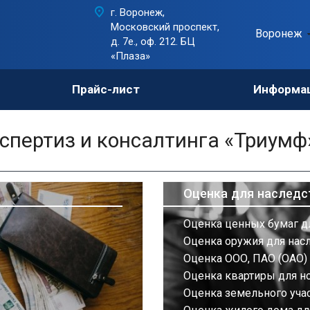
г. Воронеж,
Московский проспект,
Воронеж
д. 7е., оф. 212. БЦ
«Плаза»
Прайс-лист
Информа
пертиз и консалтинга «Триумф
Оценка для наследс
Оценка ценных бумаг д
Оценка оружия для нас
Оценка ООО, ПАО (ОАО) 
Оценка квартиры для н
Оценка земельного учас