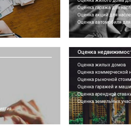
Оценка жилого дома дл
Оценка гаража для нас
Оценка акций для насл
Оценка автомобиля для
Оценка недвижимос
Оценка жилых домов
Оценка коммерческой 
Оценка рыночной стоим
Оценка гаражей и маш
Оценка арендной ставк
Оценка земельных учас
иятия