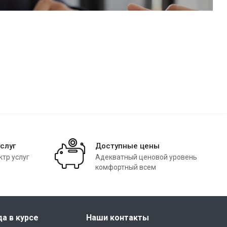
слуг
Доступные цены
тр услуг
Адекватный ценовой уровень
комфортный всем
да в курсе
Наши контакты