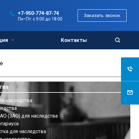
+7-950-774-87-74
Заказать звонок
Пн–Пт: с 9:00 до 18:00
ция
Контакты
»
тва
ля наследства
ледства
АО (ЗАО) для наследства
отариуса
тка для наследства