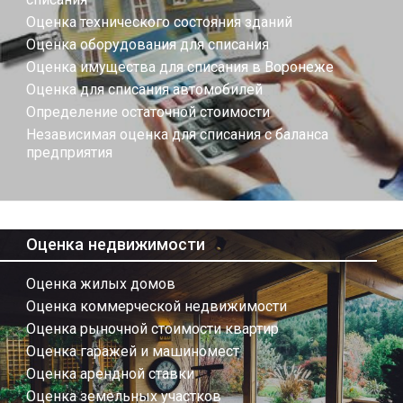
Оценка технического состояния зданий
Оценка оборудования для списания
Оценка имущества для списания в Воронеже
Оценка для списания автомобилей
Определение остаточной стоимости
Независимая оценка для списания с баланса
предприятия
Оценка недвижимости
Оценка жилых домов
Оценка коммерческой недвижимости
Оценка рыночной стоимости квартир
Оценка гаражей и машиномест
Оценка арендной ставки
Оценка земельных участков