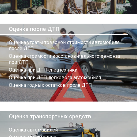
Оценка после ДТП
Оценка утраты товарной стоимости автомобиля
после ДТП
Оценка стоимости восстановительного ремонта
при ДТП
Оценка при ДТП спецтехники
Оценка при ДТП легкового автомобиля
Оценка годных остатков после ДТП
Оценка транспортных средств
Оценка автомобилей