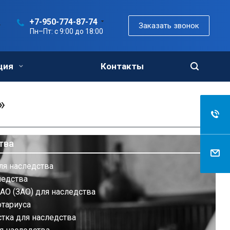
+7-950-774-87-74
Заказать звонок
Пн–Пт: с 9:00 до 18:00
ция
Контакты
»
тва
ля наследства
ледства
АО (ЗАО) для наследства
отариуса
тка для наследства