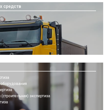
х средств
ртиза
а оборудования
ертиза
(строительная) экспертиза
тиза