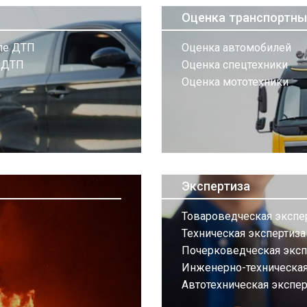
Оценка транспортны
сле ДТП
Оценка автомобилей
и ДТП
Оценка спецтехники
Оценка мототехники
Экспертиза
Товароведческая экспе
Техническая экспертиз
Почерковедческая эксп
Инженерно-техническая 
Автотехническая экспер