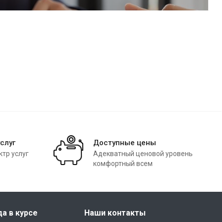
слуг
Доступные цены
тр услуг
Адекватный ценовой уровень
комфортный всем
да в курсе
Наши контакты