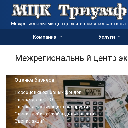
Компания
Услуги
Межрегиональный центр экс
Оценка бизнеса
Переоценка основных фондов
Оценка доли ООО
Оценка действующих предприятий
Оценка дебиторской задолженности
Оценка акций