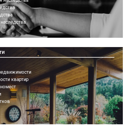
я наследства
ледства
едства
 наследства
ти
недвижимости
ости квартир
иномест
и
тков