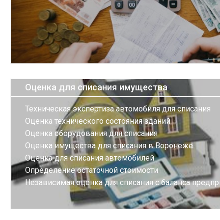
Оценка для списания имущества
Техническая экспертиза автомобиля для списания
Оценка технического состояния зданий
Оценка оборудования для списания
Оценка имущества для списания в Воронеже
Оценка для списания автомобилей
Определение остаточной стоимости
Независимая оценка для списания с баланса предпр