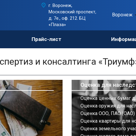
г. Воронеж,
Московский проспект,
Воронеж
д. 7е., оф. 212. БЦ
«Плаза»
Прайс-лист
Информа
пертиз и консалтинга «Триумф
Оценка для наследс
Оценка ценных бумаг д
Оценка оружия для нас
Оценка ООО, ПАО (ОАО) 
Оценка квартиры для н
Оценка земельного учас