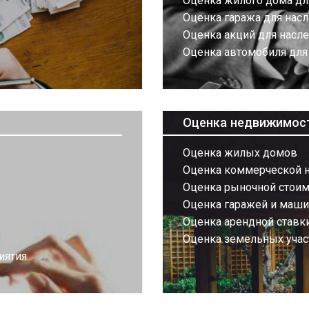
Оценка жилого дома дл
Оценка гаража для нас
Оценка акций для насл
Оценка автомобиля для
Оценка недвижимос
Оценка жилых домов
Оценка коммерческой 
Оценка рыночной стоим
Оценка гаражей и маш
Оценка арендной ставк
Оценка земельных учас
иятия