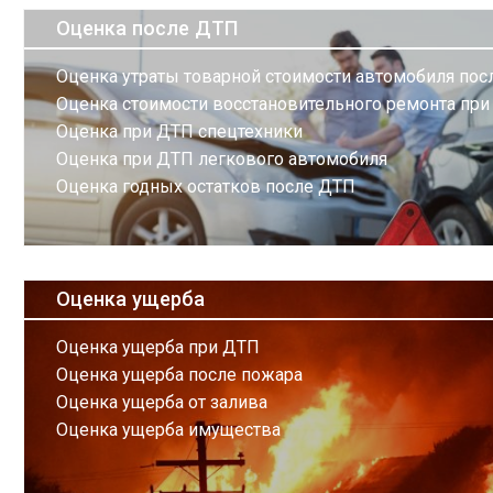
Оценка после ДТП
Оценка утраты товарной стоимости автомобиля по
Оценка стоимости восстановительного ремонта пр
Оценка при ДТП спецтехники
Оценка при ДТП легкового автомобиля
Оценка годных остатков после ДТП
Оценка ущерба
Оценка ущерба при ДТП
Оценка ущерба после пожара
Оценка ущерба от залива
Оценка ущерба имущества