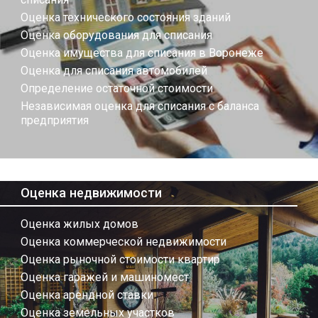
Оценка технического состояния зданий
Оценка оборудования для списания
Оценка имущества для списания в Воронеже
Оценка для списания автомобилей
Определение остаточной стоимости
Независимая оценка для списания с баланса
предприятия
Оценка недвижимости
Оценка жилых домов
Оценка коммерческой недвижимости
Оценка рыночной стоимости квартир
Оценка гаражей и машиномест
Оценка арендной ставки
Оценка земельных участков