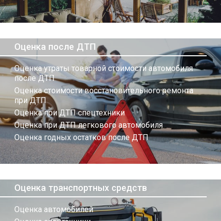
Оценка после ДТП
Оценка утраты товарной стоимости автомобиля
после ДТП
Оценка стоимости восстановительного ремонта
при ДТП
Оценка при ДТП спецтехники
Оценка при ДТП легкового автомобиля
Оценка годных остатков после ДТП
Оценка транспортных средств
Оценка автомобилей