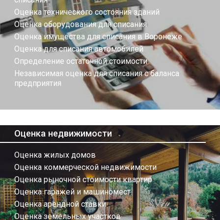
Оценка технического состояния зданий
Оценка оборудования для списания
Оценка имущества для списания в Воронеже
Оценка для списания автомобилей
Определение остаточной стоимости
Независимая оценка для списания с баланса
предприятия
Оценка недвижимости
Оценка жилых домов
Оценка коммерческой недвижимости
Оценка рыночной стоимости квартир
Оценка гаражей и машиномест
Оценка арендной ставки
Оценка земельных участков