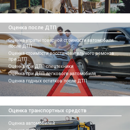
Оценка после ДТП
Оценка утраты товарной стоимости автомобиля
после ДТП
Оценка стоимости восстановительного ремонта
при ДТП
Оценка при ДТП спецтехники
Оценка при ДТП легкового автомобиля
Оценка годных остатков после ДТП
Оценка транспортных средств
Оценка автомобилей