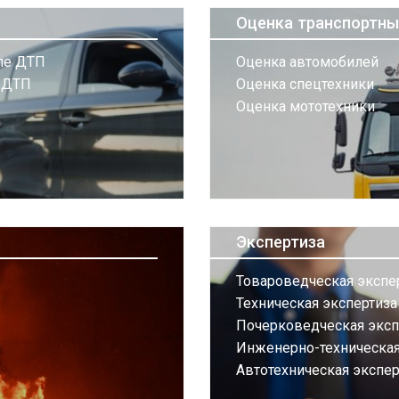
Оценка транспортны
сле ДТП
Оценка автомобилей
и ДТП
Оценка спецтехники
Оценка мототехники
Экспертиза
Товароведческая экспе
Техническая экспертиз
Почерковедческая эксп
Инженерно-техническая 
Автотехническая экспер