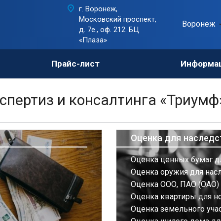
г. Воронеж,
Московский проспект,
Воронеж
д. 7е., оф. 212. БЦ
«Плаза»
Прайс-лист
Информа
пертиз и консалтинга «Триумф
Оценка для наследс
Оценка ценных бумаг д
Оценка оружия для нас
Оценка ООО, ПАО (ОАО) 
Оценка квартиры для н
Оценка земельного учас