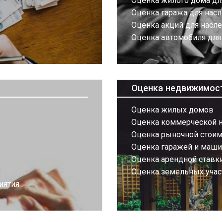
Оценка жилого дома дл
Оценка гаража для нас
Оценка акций для насл
Оценка автомобиля для
Оценка недвижимос
Оценка жилых домов
Оценка коммерческой 
Оценка рыночной стоим
Оценка гаражей и маш
Оценка арендной ставк
Оценка земельных учас
иятия