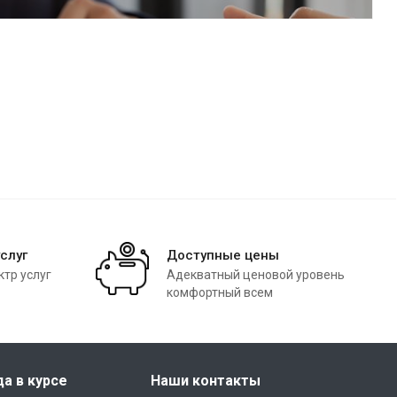
слуг
Доступные цены
тр услуг
Адекватный ценовой уровень
комфортный всем
да в курсе
Наши контакты