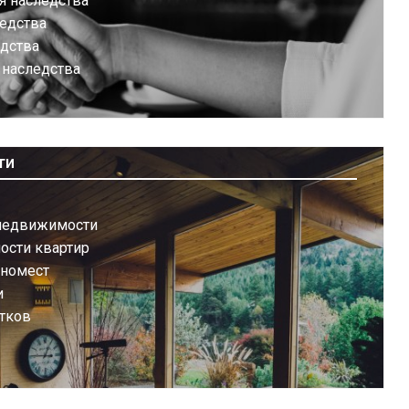
я наследства
ледства
едства
 наследства
ти
недвижимости
ости квартир
иномест
и
тков