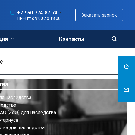
+7-950-774-87-74
Заказать звонок
Пн–Пт: с 9:00 до 18:00
ция
Контакты
»
тва
ля наследства
ледства
АО (ЗАО) для наследства
отариуса
тка для наследства