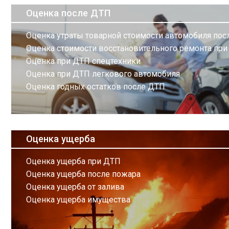
Оценка после ДТП
Оценка утраты товарной стоимости автомобиля по
Оценка стоимости восстановительного ремонта пр
Оценка при ДТП спецтехники
Оценка при ДТП легкового автомобиля
Оценка годных остатков после ДТП
Оценка ущерба
Оценка ущерба при ДТП
Оценка ущерба после пожара
Оценка ущерба от залива
Оценка ущерба имущества