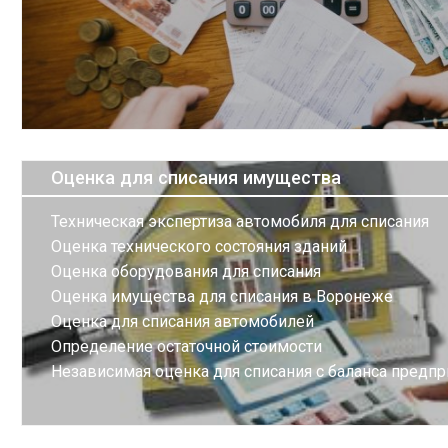
Оценка для списания имущества
Техническая экспертиза автомобиля для списания
Оценка технического состояния зданий
Оценка оборудования для списания
Оценка имущества для списания в Воронеже
Оценка для списания автомобилей
Определение остаточной стоимости
Независимая оценка для списания с баланса предпр