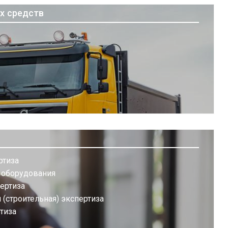
х средств
ртиза
а оборудования
ертиза
(строительная) экспертиза
тиза