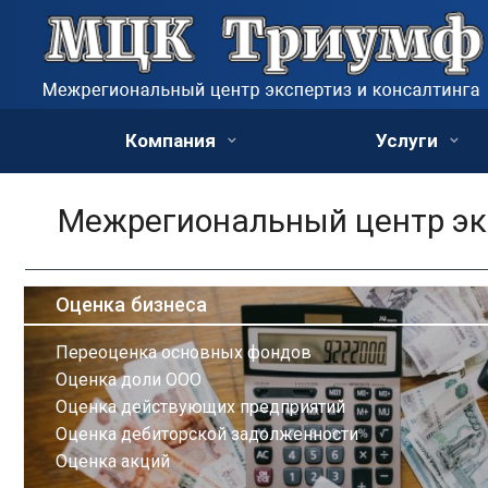
Компания
Услуги
Межрегиональный центр экс
Оценка бизнеса
Переоценка основных фондов
Оценка доли ООО
Оценка действующих предприятий
Оценка дебиторской задолженности
Оценка акций