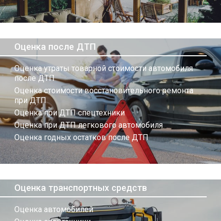
Оценка после ДТП
Оценка утраты товарной стоимости автомобиля
после ДТП
Оценка стоимости восстановительного ремонта
при ДТП
Оценка при ДТП спецтехники
Оценка при ДТП легкового автомобиля
Оценка годных остатков после ДТП
Оценка транспортных средств
Оценка автомобилей