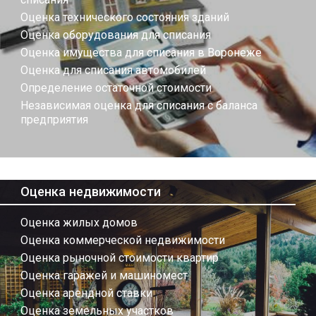
Оценка технического состояния зданий
Оценка оборудования для списания
Оценка имущества для списания в Воронеже
Оценка для списания автомобилей
Определение остаточной стоимости
Независимая оценка для списания с баланса
предприятия
Оценка недвижимости
Оценка жилых домов
Оценка коммерческой недвижимости
Оценка рыночной стоимости квартир
Оценка гаражей и машиномест
Оценка арендной ставки
Оценка земельных участков