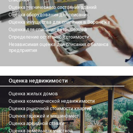
Оценка технического состояния зданий
Оценка оборудования для списания
Оценка имущества для списания в Воронеже
Оценка для списания автомобилей
Определение остаточной стоимости
Независимая оценка для списания с баланса
предприятия
Оценка недвижимости
Оценка жилых домов
Оценка коммерческой недвижимости
Оценка рыночной стоимости квартир
Оценка гаражей и машиномест
Оценка арендной ставки
Оценка земельных участков