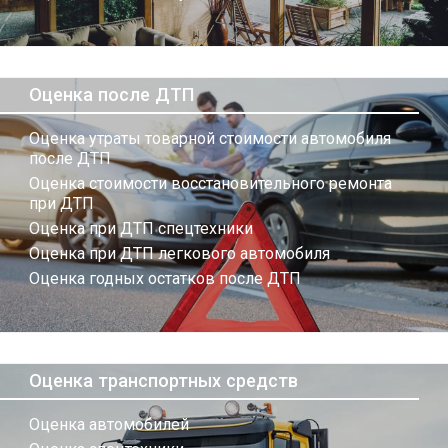
Оценка после ДТП
Оценка утраты товарной стоимости автомобиля
после ДТП
Оценка стоимости восстановительного ремонта
при ДТП
Оценка при ДТП спецтехники
Оценка при ДТП легкового автомобиля
Оценка годных остатков после ДТП
Оценка транспортных средств
Оценка автомобилей