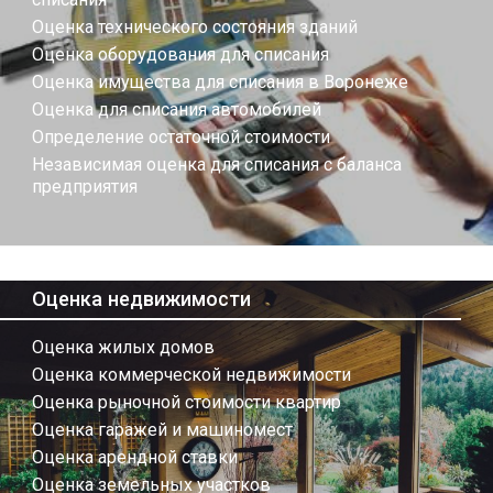
Оценка технического состояния зданий
Оценка оборудования для списания
Оценка имущества для списания в Воронеже
Оценка для списания автомобилей
Определение остаточной стоимости
Независимая оценка для списания с баланса
предприятия
Оценка недвижимости
Оценка жилых домов
Оценка коммерческой недвижимости
Оценка рыночной стоимости квартир
Оценка гаражей и машиномест
Оценка арендной ставки
Оценка земельных участков