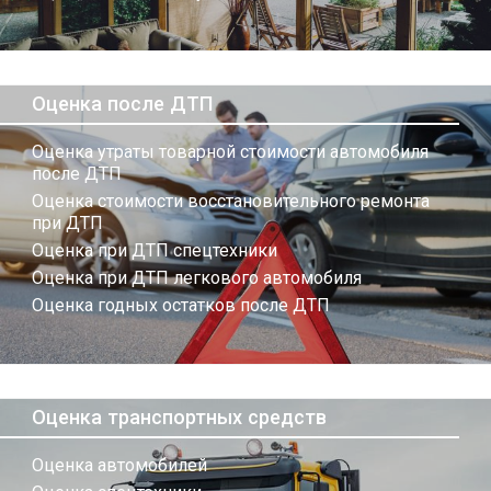
Оценка после ДТП
Оценка утраты товарной стоимости автомобиля
после ДТП
Оценка стоимости восстановительного ремонта
при ДТП
Оценка при ДТП спецтехники
Оценка при ДТП легкового автомобиля
Оценка годных остатков после ДТП
Оценка транспортных средств
Оценка автомобилей