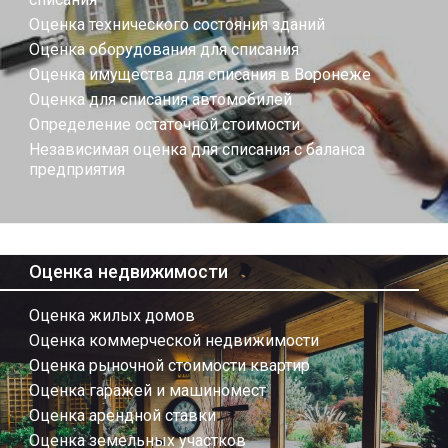
Оценка технического состояния зданий
Оценка оборудования для списания
Оценка имущества для списания в Воронеже
Оценка для списания автомобилей
Определение остаточной стоимости
Независимая оценка для списания с баланса
предприятия
Оценка недвижимости
Оценка жилых домов
Оценка коммерческой недвижимости
Оценка рыночной стоимости квартир
Оценка гаражей и машиномест
Оценка арендной ставки
Оценка земельных участков