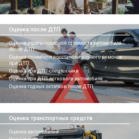
Оценка после ДТП
Оценка утраты товарной стоимости автомобиля
после ДТП
Оценка стоимости восстановительного ремонта
при ДТП
Оценка при ДТП спецтехники
Оценка при ДТП легкового автомобиля
Оценка годных остатков после ДТП
Оценка транспортных средств
Оценка автомобилей