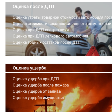
Оценка после ДТП
Оценка утраты товарной стоимости автомобиля по
Оценка стоимости восстановительного ремонта пр
Оценка при ДТП спецтехники
Оценка при ДТП легкового автомобиля
Оценка годных остатков после ДТП
Оценка ущерба
Оценка ущерба при ДТП
Оценка ущерба после пожара
Оценка ущерба от залива
Оценка ущерба имущества