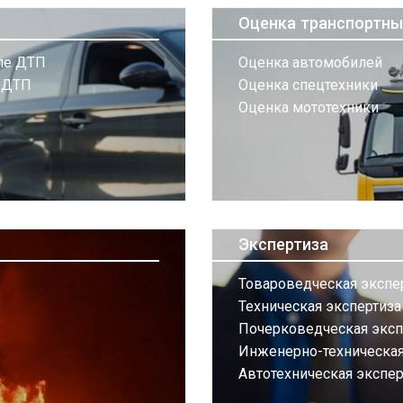
Оценка транспортны
сле ДТП
Оценка автомобилей
и ДТП
Оценка спецтехники
Оценка мототехники
Экспертиза
Товароведческая экспе
Техническая экспертиз
Почерковедческая эксп
Инженерно-техническая 
Автотехническая экспер