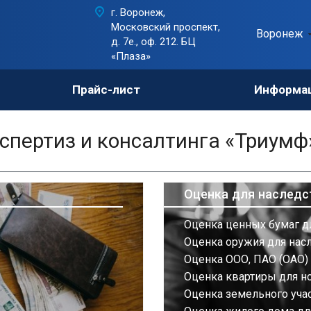
г. Воронеж,
Московский проспект,
Воронеж
д. 7е., оф. 212. БЦ
«Плаза»
Прайс-лист
Информа
пертиз и консалтинга «Триумф
Оценка для наследс
Оценка ценных бумаг д
Оценка оружия для нас
Оценка ООО, ПАО (ОАО) 
Оценка квартиры для н
Оценка земельного учас