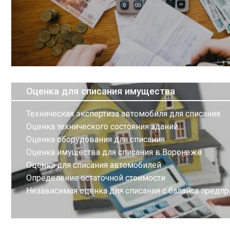
Оценка для списания имущества
Техническая экспертиза автомобиля для списания
Оценка технического состояния зданий
Оценка оборудования для списания
Оценка имущества для списания в Воронеже
Оценка для списания автомобилей
Определение остаточной стоимости
Независимая оценка для списания с баланса предпр