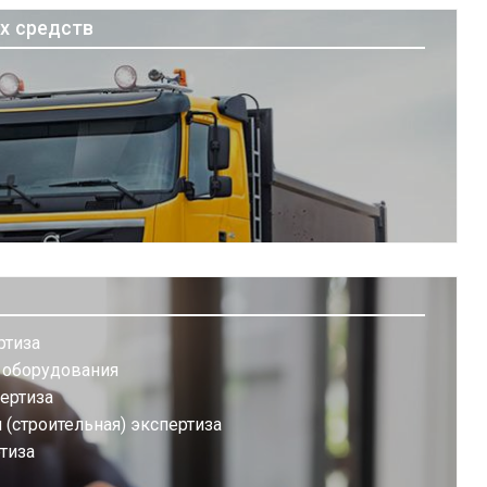
х средств
ртиза
а оборудования
ертиза
(строительная) экспертиза
тиза