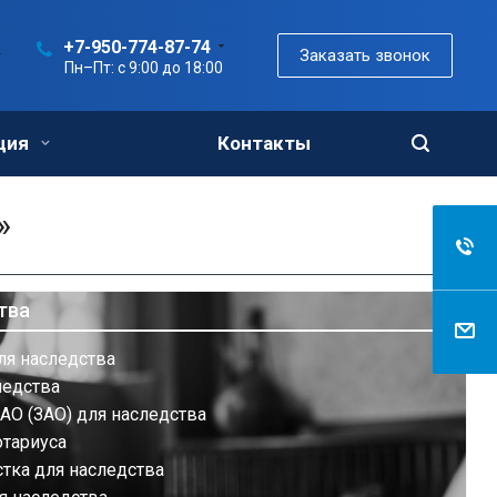
+7-950-774-87-74
Заказать звонок
Пн–Пт: с 9:00 до 18:00
ция
Контакты
»
тва
ля наследства
ледства
АО (ЗАО) для наследства
отариуса
тка для наследства