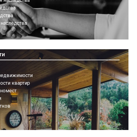
я наследства
ледства
едства
 наследства
ти
недвижимости
ости квартир
иномест
и
тков