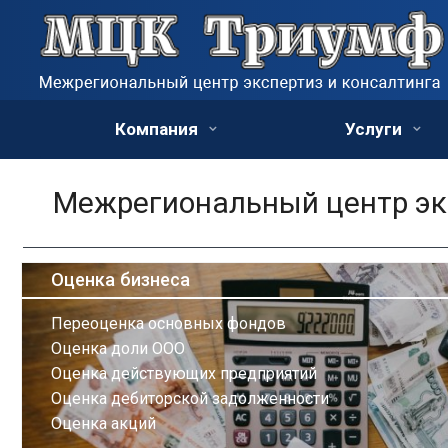
Компания
Услуги
Межрегиональный центр экс
Оценка бизнеса
Переоценка основных фондов
Оценка доли ООО
Оценка действующих предприятий
Оценка дебиторской задолженности
Оценка акций