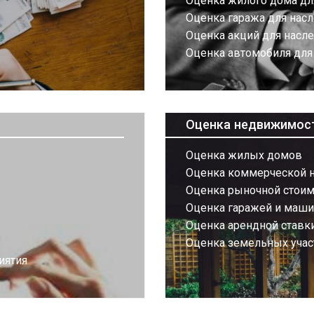
Оценка жилого дома дл
Оценка гаража для нас
Оценка акций для насл
Оценка автомобиля для
Оценка недвижимос
Оценка жилых домов
Оценка коммерческой 
Оценка рыночной стоим
Оценка гаражей и маш
Оценка арендной ставк
Оценка земельных учас
иятия