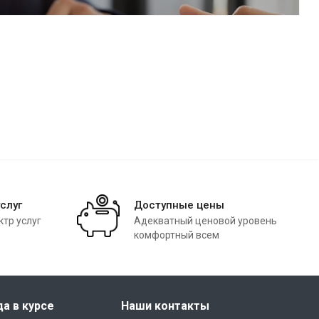
слуг
Доступные цены
тр услуг
Адекватный ценовой уровень
комфортный всем
да в курсе
Наши контакты