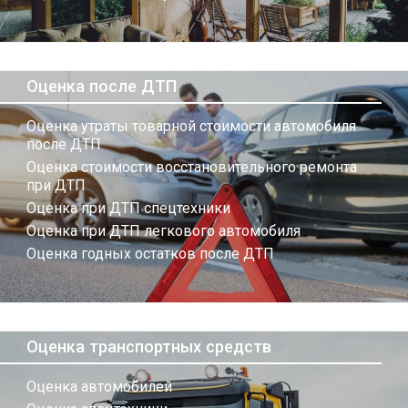
Оценка после ДТП
Оценка утраты товарной стоимости автомобиля
после ДТП
Оценка стоимости восстановительного ремонта
при ДТП
Оценка при ДТП спецтехники
Оценка при ДТП легкового автомобиля
Оценка годных остатков после ДТП
Оценка транспортных средств
Оценка автомобилей