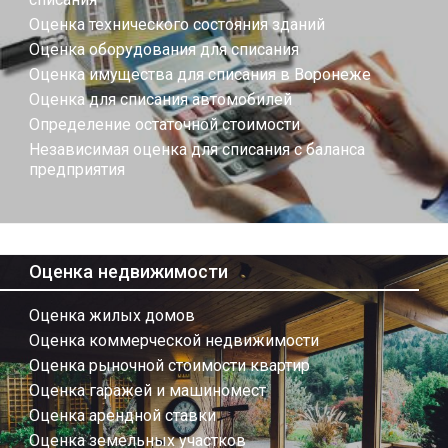
Оценка технического состояния зданий
Оценка оборудования для списания
Оценка имущества для списания в Воронеже
Оценка для списания автомобилей
Определение остаточной стоимости
Независимая оценка для списания с баланса
предприятия
Оценка недвижимости
Оценка жилых домов
Оценка коммерческой недвижимости
Оценка рыночной стоимости квартир
Оценка гаражей и машиномест
Оценка арендной ставки
Оценка земельных участков