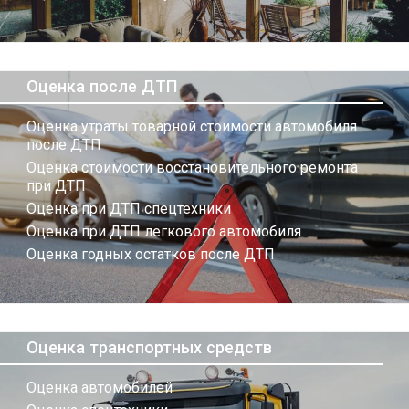
Оценка после ДТП
Оценка утраты товарной стоимости автомобиля
после ДТП
Оценка стоимости восстановительного ремонта
при ДТП
Оценка при ДТП спецтехники
Оценка при ДТП легкового автомобиля
Оценка годных остатков после ДТП
Оценка транспортных средств
Оценка автомобилей