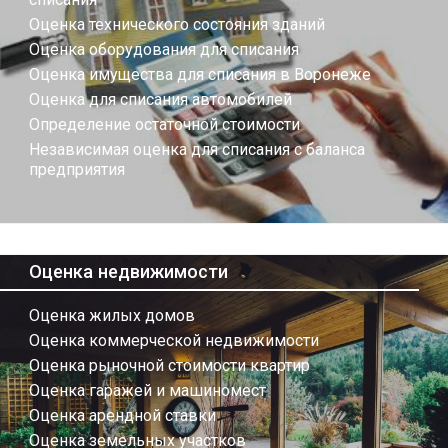
Оценка технического состояния зданий
Оценка оборудования для списания
Оценка имущества для списания в Воронеже
Оценка для списания автомобилей
Определение остаточной стоимости
Независимая оценка для списания с баланса
предприятия
Оценка недвижимости
Оценка жилых домов
Оценка коммерческой недвижимости
Оценка рыночной стоимости квартир
Оценка гаражей и машиномест
Оценка арендной ставки
Оценка земельных участков