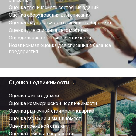
Оценка технического состояния зданий
Оценка оборудования для списания
Оценка имущества для списания в Воронеже
Оценка для списания автомобилей
Определение остаточной стоимости
Независимая оценка для списания с баланса
предприятия
Оценка недвижимости
Оценка жилых домов
Оценка коммерческой недвижимости
Оценка рыночной стоимости квартир
Оценка гаражей и машиномест
Оценка арендной ставки
Оценка земельных участков