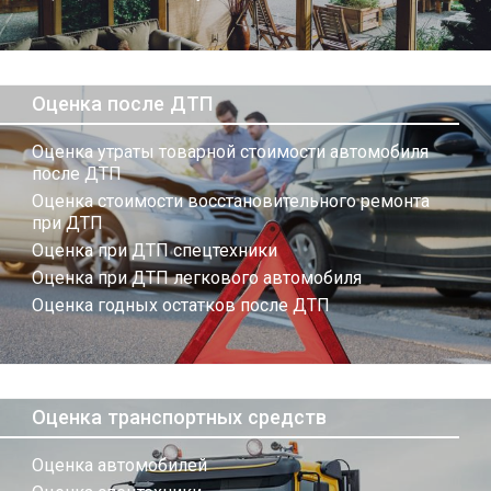
Оценка после ДТП
Оценка утраты товарной стоимости автомобиля
после ДТП
Оценка стоимости восстановительного ремонта
при ДТП
Оценка при ДТП спецтехники
Оценка при ДТП легкового автомобиля
Оценка годных остатков после ДТП
Оценка транспортных средств
Оценка автомобилей