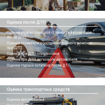
Оценка после ДТП
Оценка утраты товарной стоимости автомобиля
после ДТП
Оценка стоимости восстановительного ремонта
при ДТП
Оценка при ДТП спецтехники
Оценка при ДТП легкового автомобиля
Оценка годных остатков после ДТП
Оценка транспортных средств
Оценка автомобилей