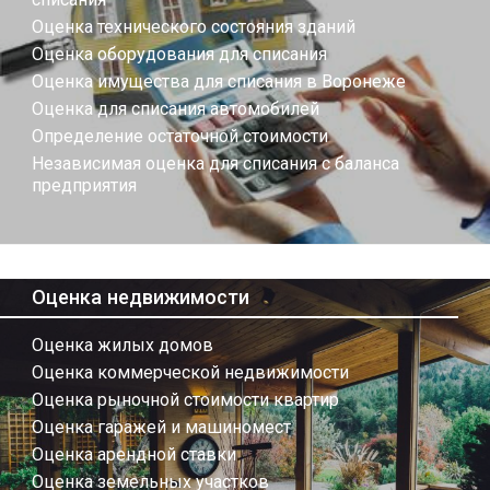
Оценка технического состояния зданий
Оценка оборудования для списания
Оценка имущества для списания в Воронеже
Оценка для списания автомобилей
Определение остаточной стоимости
Независимая оценка для списания с баланса
предприятия
Оценка недвижимости
Оценка жилых домов
Оценка коммерческой недвижимости
Оценка рыночной стоимости квартир
Оценка гаражей и машиномест
Оценка арендной ставки
Оценка земельных участков