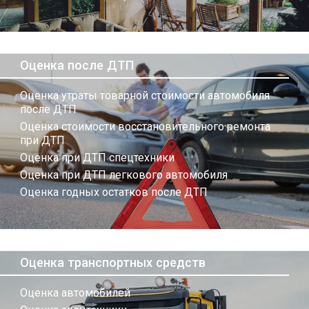
Оценка после ДТП
Оценка утраты товарной стоимости автомобиля
после ДТП
Оценка стоимости восстановительного ремонта
при ДТП
Оценка при ДТП спецтехники
Оценка при ДТП легкового автомобиля
Оценка годных остатков после ДТП
Оценка транспортных средств
Оценка автомобилей