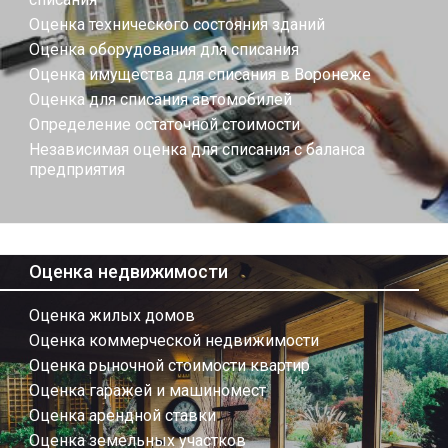
Оценка технического состояния зданий
Оценка оборудования для списания
Оценка имущества для списания в Воронеже
Оценка для списания автомобилей
Определение остаточной стоимости
Независимая оценка для списания с баланса
предприятия
Оценка недвижимости
Оценка жилых домов
Оценка коммерческой недвижимости
Оценка рыночной стоимости квартир
Оценка гаражей и машиномест
Оценка арендной ставки
Оценка земельных участков