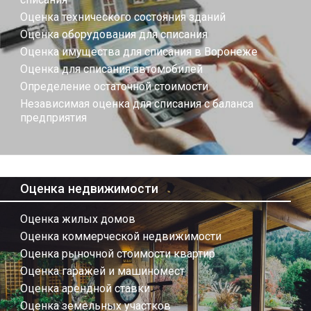
Оценка технического состояния зданий
Оценка оборудования для списания
Оценка имущества для списания в Воронеже
Оценка для списания автомобилей
Определение остаточной стоимости
Независимая оценка для списания с баланса
предприятия
Оценка недвижимости
Оценка жилых домов
Оценка коммерческой недвижимости
Оценка рыночной стоимости квартир
Оценка гаражей и машиномест
Оценка арендной ставки
Оценка земельных участков