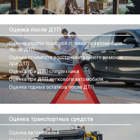
Оценка после ДТП
Оценка утраты товарной стоимости автомобиля
после ДТП
Оценка стоимости восстановительного ремонта
при ДТП
Оценка при ДТП спецтехники
Оценка при ДТП легкового автомобиля
Оценка годных остатков после ДТП
Оценка транспортных средств
Оценка автомобилей