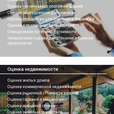
Оценка технического состояния зданий
Оценка оборудования для списания
Оценка имущества для списания в Воронеже
Оценка для списания автомобилей
Определение остаточной стоимости
Независимая оценка для списания с баланса
предприятия
Оценка недвижимости
Оценка жилых домов
Оценка коммерческой недвижимости
Оценка рыночной стоимости квартир
Оценка гаражей и машиномест
Оценка арендной ставки
Оценка земельных участков