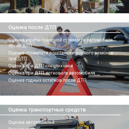
Оценка после ДТП
Оценка утраты товарной стоимости автомобиля
после ДТП
Оценка стоимости восстановительного ремонта
при ДТП
Оценка при ДТП спецтехники
Оценка при ДТП легкового автомобиля
Оценка годных остатков после ДТП
Оценка транспортных средств
Оценка автомобилей