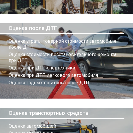
Оценка после ДТП
Оценка утраты товарной стоимости автомобиля
после ДТП
Оценка стоимости восстановительного ремонта
при ДТП
Оценка при ДТП спецтехники
Оценка при ДТП легкового автомобиля
Оценка годных остатков после ДТП
Оценка транспортных средств
Оценка автомобилей