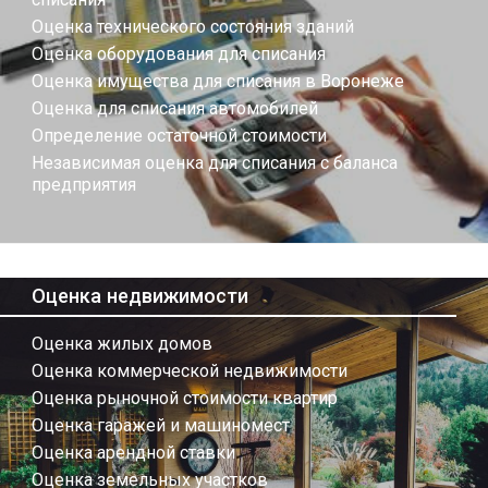
Оценка технического состояния зданий
Оценка оборудования для списания
Оценка имущества для списания в Воронеже
Оценка для списания автомобилей
Определение остаточной стоимости
Независимая оценка для списания с баланса
предприятия
Оценка недвижимости
Оценка жилых домов
Оценка коммерческой недвижимости
Оценка рыночной стоимости квартир
Оценка гаражей и машиномест
Оценка арендной ставки
Оценка земельных участков